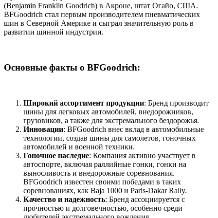
(Benjamin Franklin Goodrich) в Акроне, штат Огайо, США.
BFGoodrich стал первым производителем пневматических
шин в Северной Америке и сыграл значительную роль в
развитии шинной индустрии.
Основные факты о BFGoodrich:
Широкий ассортимент продукции
: Бренд производит
шины для легковых автомобилей, внедорожников,
грузовиков, а также для экстремального бездорожья.
Инновации
: BFGoodrich внес вклад в автомобильные
технологии, создав шины для самолетов, гоночных
автомобилей и военной техники.
Гоночное наследие
: Компания активно участвует в
автоспорте, включая раллийные гонки, гонки на
выносливость и внедорожные соревнования.
BFGoodrich известен своими победами в таких
соревнованиях, как Baja 1000 и Paris-Dakar Rally.
Качество и надежность
: Бренд ассоциируется с
прочностью и долговечностью, особенно среди
любителей экстремального вождения.