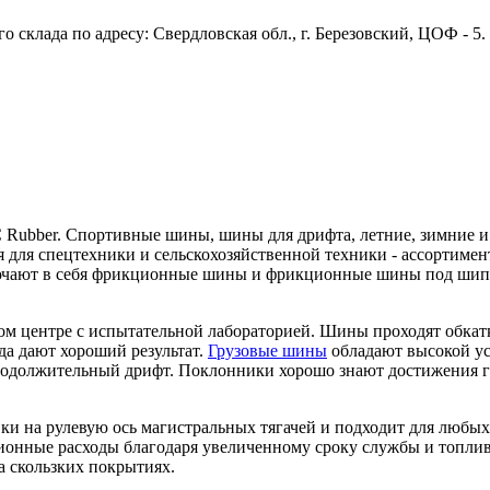
 склада по адресу: Свердловская обл., г. Березовский, ЦОФ - 5
 Rubber. Спортивные шины, шины для дрифта, летние, зимние 
 для спецтехники и сельскохозяйственной техники - ассортимент
лючают в себя фрикционные шины и фрикционные шины под шип
ком центре с испытательной лабораторией. Шины проходят обкат
да дают хороший результат.
Грузовые шины
обладают высокой ус
продолжительный дрифт. Поклонники хорошо знают достижения г
ки на рулевую ось магистральных тягачей и подходит для люб
ционные расходы благодаря увеличенному сроку службы и топли
а скользких покрытиях.