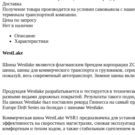
Доставка
Получение товара производится на условии самовывоза с нашего
терминала транспортной компании.
Цена по запросу
Нет в наличии
Описание
Характеристики
WestLake
Шины Westlake являются флагманским брендом корпорации ZC
шины, шины для коммерческого транспорта и грузовиков, серия
пожалуй, весь современный автотранспорт. Зимние шины вк
Продукция Westlake разрабатывается и тестируется в техничес
разными видами дорожных покрытий. Результаты такого подхо
На шинах Westlake был поставлен рекорд Гиннесса на самый 
Europe Drift Series на болидах с шинами Westlake.
Коммерческая шина WestLake WSR1 предназначена для установ
эффективность на скоростных магистралях, снижая эксплуата
комфортным и тихим ходом, а также стабильным сцеплением н