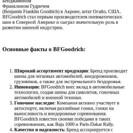
Бенджамином
Франклином Гудричем
(Benjamin Franklin Goodrich) в Акроне, штат Огайо, США.
BFGoodrich стал первым производителем пневматических
шин в Северной Америке и сыграл значительную роль в
развитии шинной индустрии.
Основные факты о BFGoodrich:
Широкий ассортимент продукции
: Бренд производит
шины для легковых автомобилей, внедорожников,
грузовиков, а также для экстремального бездорожья.
Инновации
: BFGoodrich внес вклад в автомобильные
технологии, создав шины для самолетов, гоночных
автомобилей и военной техники.
Гоночное наследие
: Компания активно участвует в
автоспорте, включая раллийные гонки, гонки на
выносливость и внедорожные соревнования.
BFGoodrich известен своими победами в таких
соревнованиях, как Baja 1000 и Paris-Dakar Rally.
Качество и надежность
: Бренд ассоциируется с